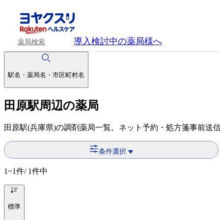
導入検討中
の薬局様へ
薬局検索
駅名・薬局名・市区町村名
田原駅周辺の薬局
田原駅(兵庫県)の調剤薬局一覧。ネット予約・処方箋事前送
条件選択
1~1
件/ 1件中
標準