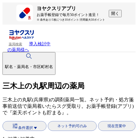
ヨヤクスリアプリ
開く
お薬手帳登録で毎月50ポイント進呈！
※ 条件あり/1枚につき10ポイント/月間最大50ポイント
導入検討中
薬局検索
の薬局様へ
駅名・薬局名・市区町村名
三木上の丸駅周辺の薬局
三木上の丸駅(兵庫県)の調剤薬局一覧。ネット予約・処方箋
事前送信で薬局着いたらスグ受取り。お薬手帳登録(アプリ)
で『楽天ポイントも貯まる』。
ネット予約可のみ
現在営業中
条件選択