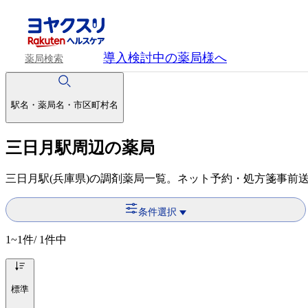
導入検討中
の薬局様へ
薬局検索
駅名・薬局名・市区町村名
三日月駅周辺の薬局
三日月駅(兵庫県)の調剤薬局一覧。ネット予約・処方箋事前
条件選択
1~1
件/ 1件中
標準