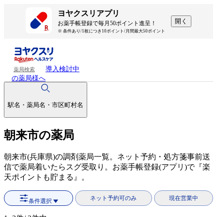
ヨヤクスリアプリ
開く
お薬手帳登録で毎月50ポイント進呈！
※ 条件あり/1枚につき10ポイント/月間最大50ポイント
導入検討中
薬局検索
の薬局様へ
駅名・薬局名・市区町村名
朝来市の薬局
朝来市(兵庫県)の調剤薬局一覧。ネット予約・処方箋事前送
信で薬局着いたらスグ受取り。お薬手帳登録(アプリ)で『楽
天ポイントも貯まる』。
ネット予約可のみ
現在営業中
条件選択