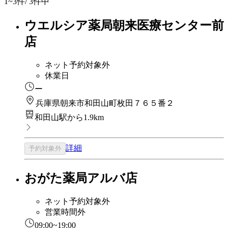
1~3
件/ 3件中
ウエルシア薬局朝来医療センター前
店
ネット予約対象外
休業日
ー
兵庫県朝来市和田山町枚田７６５番２
和田山駅から1.9km
詳細
予約対象外
おがた薬局アルバ店
ネット予約対象外
営業時間外
09:00~19:00