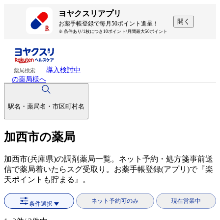
ヨヤクスリアプリ
開く
お薬手帳登録で毎月50ポイント進呈！
※ 条件あり/1枚につき10ポイント/月間最大50ポイント
導入検討中
薬局検索
の薬局様へ
駅名・薬局名・市区町村名
加西市の薬局
加西市(兵庫県)の調剤薬局一覧。ネット予約・処方箋事前送
信で薬局着いたらスグ受取り。お薬手帳登録(アプリ)で『楽
天ポイントも貯まる』。
ネット予約可のみ
現在営業中
条件選択