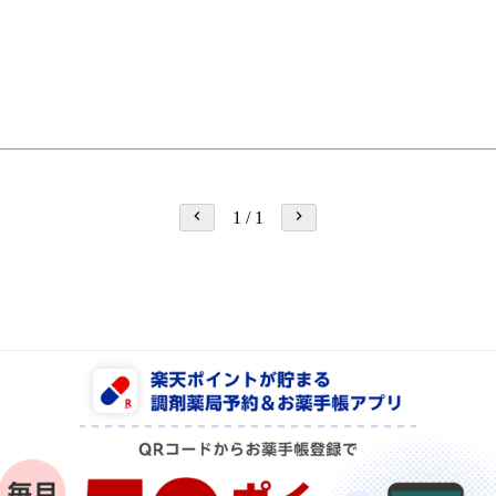
1
/
1