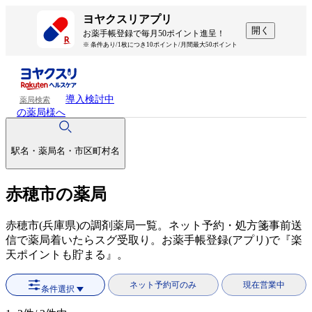
ヨヤクスリアプリ
開く
お薬手帳登録で毎月50ポイント進呈！
※ 条件あり/1枚につき10ポイント/月間最大50ポイント
導入検討中
薬局検索
の薬局様へ
駅名・薬局名・市区町村名
赤穂市の薬局
赤穂市(兵庫県)の調剤薬局一覧。ネット予約・処方箋事前送
信で薬局着いたらスグ受取り。お薬手帳登録(アプリ)で『楽
天ポイントも貯まる』。
ネット予約可のみ
現在営業中
条件選択