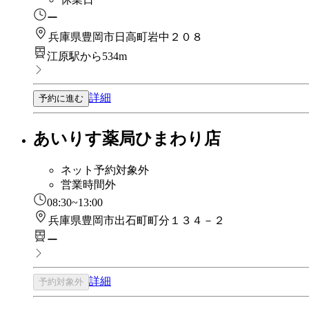
ー
兵庫県豊岡市日高町岩中２０８
江原駅から534m
詳細
予約に進む
あいりす薬局ひまわり店
ネット予約対象外
営業時間外
08:30~13:00
兵庫県豊岡市出石町町分１３４－２
ー
詳細
予約対象外