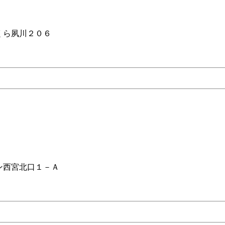
くら夙川２０６
ン西宮北口１－Ａ