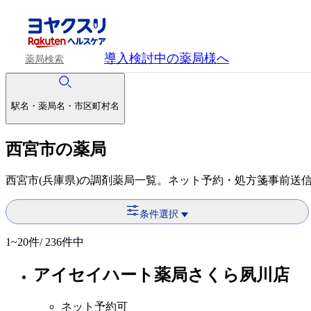
導入検討中
の薬局様へ
薬局検索
駅名・薬局名・市区町村名
西宮市の薬局
西宮市(兵庫県)の調剤薬局一覧。ネット予約・処方箋事前送
条件選択
1~20
件/ 236件中
アイセイハート薬局さくら夙川店
ネット予約可