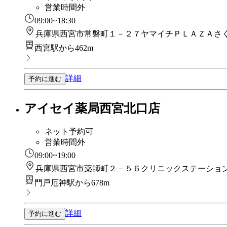
営業時間外
09:00~18:30
兵庫県西宮市常磐町１－２７ヤマイチＰＬＡＺＡさ
西宮駅から462m
詳細
予約に進む
アイセイ薬局西宮北口店
ネット予約可
営業時間外
09:00~19:00
兵庫県西宮市薬師町２－５６クリニックステーショ
門戸厄神駅から678m
詳細
予約に進む