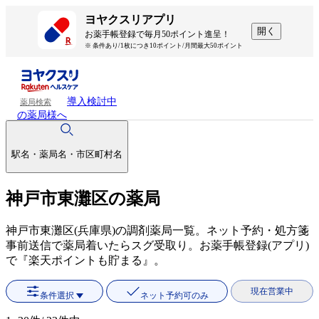
ヨヤクスリアプリ
開く
お薬手帳登録で毎月50ポイント進呈！
※ 条件あり/1枚につき10ポイント/月間最大50ポイント
導入検討中
薬局検索
の薬局様へ
駅名・薬局名・市区町村名
神戸市東灘区の薬局
神戸市東灘区(兵庫県)の調剤薬局一覧。ネット予約・処方箋
事前送信で薬局着いたらスグ受取り。お薬手帳登録(アプリ)
で『楽天ポイントも貯まる』。
現在営業中
条件選択
ネット予約可のみ