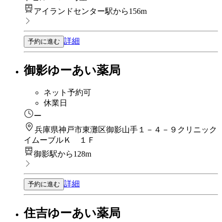
アイランドセンター駅から156m
詳細
予約に進む
御影ゆーあい薬局
ネット予約可
休業日
ー
兵庫県神戸市東灘区御影山手１－４－９クリニック
イムーブルＫ １Ｆ
御影駅から128m
詳細
予約に進む
住吉ゆーあい薬局