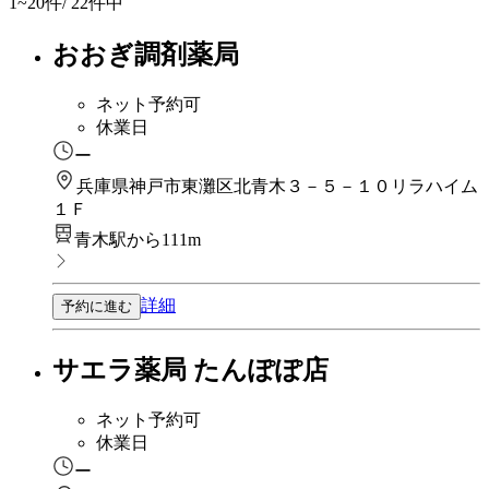
1~20
件/ 22件中
おおぎ調剤薬局
ネット予約可
休業日
ー
兵庫県神戸市東灘区北青木３－５－１０リラハイム
１Ｆ
青木駅から111m
詳細
予約に進む
サエラ薬局 たんぽぽ店
ネット予約可
休業日
ー