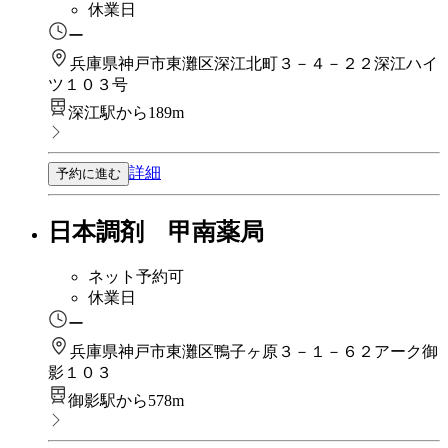
休業日
ー
兵庫県神戸市東灘区深江北町３－４－２２深江ハイ
ツ１０３号
深江駅から189m
詳細
予約に進む
日本調剤 甲南薬局
ネット予約可
休業日
ー
兵庫県神戸市東灘区鴨子ヶ原３－１－６２アーク御
影１０３
御影駅から578m