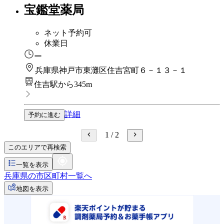
宝鑑堂薬局
ネット予約可
休業日
ー
兵庫県神戸市東灘区住吉宮町６－１３－１
住吉駅から345m
詳細
予約に進む
1
/
2
このエリアで再検索
一覧を表示
兵庫県の市区町村一覧へ
地図を表示