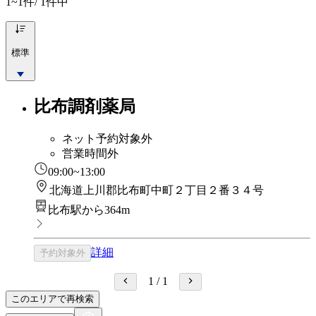
1~1
件/ 1件中
標準
比布調剤薬局
ネット予約対象外
営業時間外
09:00~13:00
北海道上川郡比布町中町２丁目２番３４号
比布駅から364m
詳細
予約対象外
1
/
1
このエリアで再検索