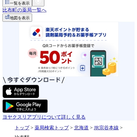
一覧を表示
比布町の薬局一覧へ
地図を表示
ヨヤクスリアプリについて詳しく見る
トップ
>
薬局検索トップ
>
北海道
>
JR宗谷本線
>