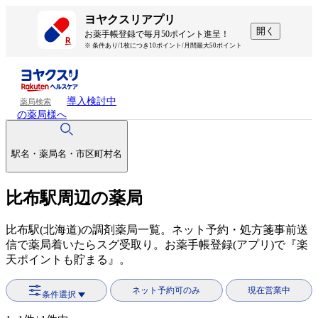
ヨヤクスリアプリ
開く
お薬手帳登録で毎月50ポイント進呈！
※ 条件あり/1枚につき10ポイント/月間最大50ポイント
導入検討中
薬局検索
の薬局様へ
駅名・薬局名・市区町村名
比布駅周辺の薬局
比布駅(北海道)の調剤薬局一覧。ネット予約・処方箋事前送
信で薬局着いたらスグ受取り。お薬手帳登録(アプリ)で『楽
天ポイントも貯まる』。
ネット予約可のみ
現在営業中
条件選択