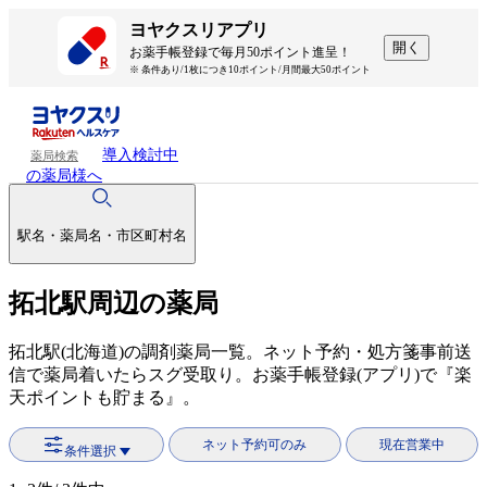
ヨヤクスリアプリ
開く
お薬手帳登録で毎月50ポイント進呈！
※ 条件あり/1枚につき10ポイント/月間最大50ポイント
導入検討中
薬局検索
の薬局様へ
駅名・薬局名・市区町村名
拓北駅周辺の薬局
拓北駅(北海道)の調剤薬局一覧。ネット予約・処方箋事前送
信で薬局着いたらスグ受取り。お薬手帳登録(アプリ)で『楽
天ポイントも貯まる』。
ネット予約可のみ
現在営業中
条件選択