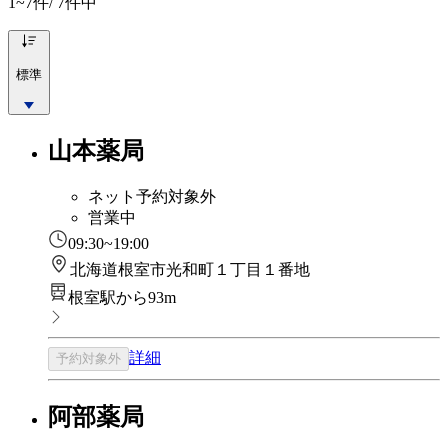
1~7
件/ 7件中
標準
山本薬局
ネット予約対象外
営業中
09:30~19:00
北海道根室市光和町１丁目１番地
根室駅から93m
詳細
予約対象外
阿部薬局