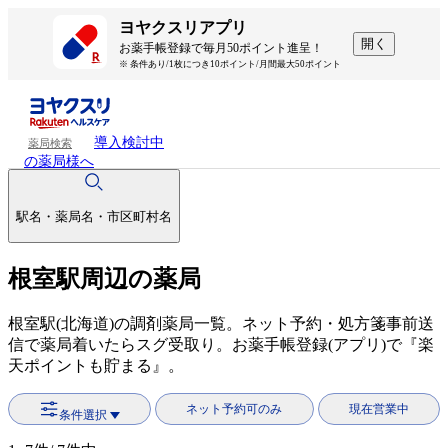
ヨヤクスリアプリ
開く
お薬手帳登録で毎月50ポイント進呈！
※ 条件あり/1枚につき10ポイント/月間最大50ポイント
導入検討中
薬局検索
の薬局様へ
駅名・薬局名・市区町村名
根室駅周辺の薬局
根室駅(北海道)の調剤薬局一覧。ネット予約・処方箋事前送
信で薬局着いたらスグ受取り。お薬手帳登録(アプリ)で『楽
天ポイントも貯まる』。
ネット予約可のみ
現在営業中
条件選択