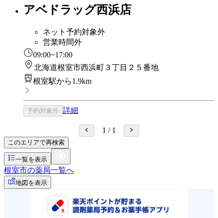
アベドラッグ西浜店
ネット予約対象外
営業時間外
09:00~17:00
北海道根室市西浜町３丁目２５番地
根室駅から1.9km
詳細
予約対象外
1
/
1
このエリアで再検索
一覧を表示
根室市の薬局一覧へ
地図を表示