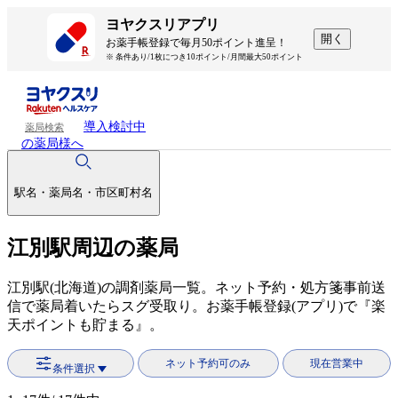
ヨヤクスリアプリ
開く
お薬手帳登録で毎月50ポイント進呈！
※ 条件あり/1枚につき10ポイント/月間最大50ポイント
導入検討中
薬局検索
の薬局様へ
駅名・薬局名・市区町村名
江別駅周辺の薬局
江別駅(北海道)の調剤薬局一覧。ネット予約・処方箋事前送
信で薬局着いたらスグ受取り。お薬手帳登録(アプリ)で『楽
天ポイントも貯まる』。
ネット予約可のみ
現在営業中
条件選択