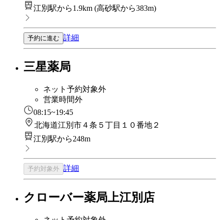
江別駅から1.9km
(
高砂駅から383m
)
詳細
予約に進む
三星薬局
ネット予約対象外
営業時間外
08:15~19:45
北海道江別市４条５丁目１０番地２
江別駅から248m
詳細
予約対象外
クローバー薬局上江別店
ネット予約対象外