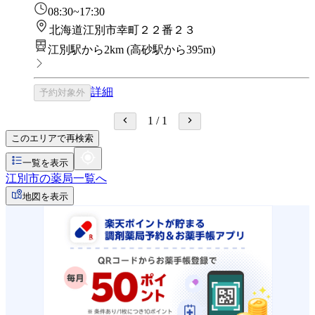
08:30~17:30
北海道江別市幸町２２番２３
江別駅から2km
(
高砂駅から395m
)
詳細
予約対象外
1
/
1
このエリアで再検索
一覧を表示
江別市の薬局一覧へ
地図を表示