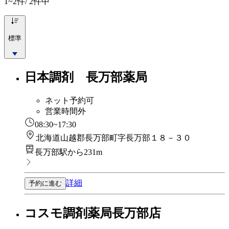
1~2
件/ 2件中
標準
日本調剤 長万部薬局
ネット予約可
営業時間外
08:30~17:30
北海道山越郡長万部町字長万部１８－３０
長万部駅から231m
詳細
予約に進む
コスモ調剤薬局長万部店