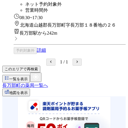
ネット予約対象外
営業時間外
08:30~17:30
北海道山越郡長万部町字長万部１８番地の２６
長万部駅から242m
詳細
予約対象外
1
/
1
このエリアで再検索
一覧を表示
長万部町の薬局一覧へ
地図を表示