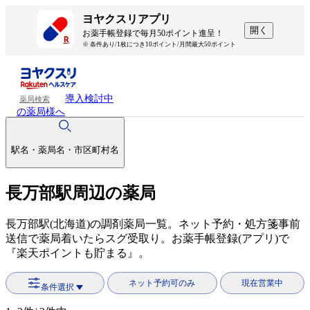
ヨヤクスリアプリ
開く
お薬手帳登録で毎月50ポイント進呈！
※ 条件あり/1枚につき10ポイント/月間最大50ポイント
導入検討中
薬局検索
の薬局様へ
駅名・薬局名・市区町村名
長万部駅周辺の薬局
長万部駅(北海道)の調剤薬局一覧。ネット予約・処方箋事前
送信で薬局着いたらスグ受取り。お薬手帳登録(アプリ)で
『楽天ポイントも貯まる』。
ネット予約可のみ
現在営業中
条件選択