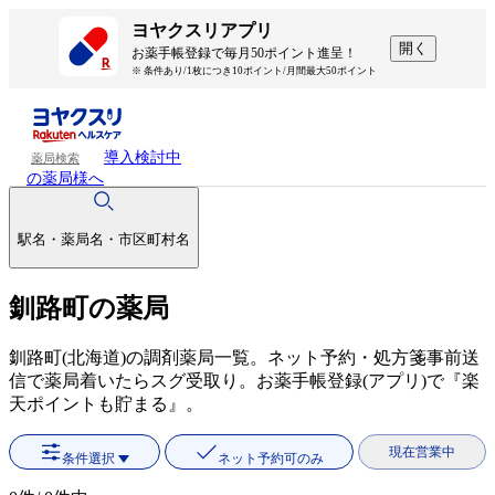
ヨヤクスリアプリ
開く
お薬手帳登録で毎月50ポイント進呈！
※ 条件あり/1枚につき10ポイント/月間最大50ポイント
導入検討中
薬局検索
の薬局様へ
駅名・薬局名・市区町村名
釧路町の薬局
釧路町(北海道)の調剤薬局一覧。ネット予約・処方箋事前送
信で薬局着いたらスグ受取り。お薬手帳登録(アプリ)で『楽
天ポイントも貯まる』。
現在営業中
条件選択
ネット予約可のみ