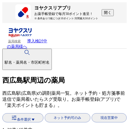
ヨヤクスリアプリ
開く
お薬手帳登録で毎月50ポイント進呈！
※ 条件あり/1枚につき10ポイント/月間最大50ポイント
導入検討中
薬局検索
の薬局様へ
駅名・薬局名・市区町村名
西広島駅周辺の薬局
西広島駅(広島県)の調剤薬局一覧。ネット予約・処方箋事前
送信で薬局着いたらスグ受取り。お薬手帳登録(アプリ)で
『楽天ポイントも貯まる』。
ネット予約可のみ
現在営業中
条件選択