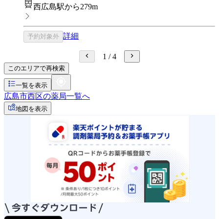
西広島駅から279m
詳細
予約対象外
1
/
4
このエリアで再検索
一覧を表示
広島市西区の薬局一覧へ
地図を表示