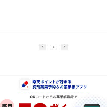
1
/
1