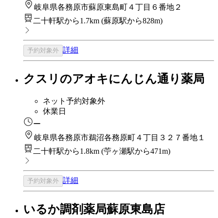
岐阜県各務原市蘇原東島町４丁目６番地２
二十軒駅から1.7km
(
蘇原駅から828m
)
詳細
予約対象外
クスリのアオキにんじん通り薬局
ネット予約対象外
休業日
ー
岐阜県各務原市鵜沼各務原町４丁目３２７番地１
二十軒駅から1.8km
(
苧ヶ瀬駅から471m
)
詳細
予約対象外
いるか調剤薬局蘇原東島店