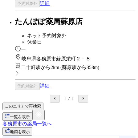
詳細
予約対象外
たんぽぽ薬局蘇原店
ネット予約対象外
休業日
ー
岐阜県各務原市蘇原栄町２－８
二十軒駅から2km
(
蘇原駅から358m
)
詳細
予約対象外
1
/
1
このエリアで再検索
一覧を表示
各務原市の薬局一覧へ
地図を表示