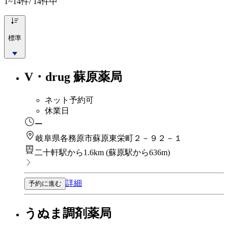
1~14
件/ 14件中
標準
V・drug 蘇原薬局
ネット予約可
休業日
ー
岐阜県各務原市蘇原東栄町２－９２－１
二十軒駅から1.6km
(
蘇原駅から636m
)
詳細
予約に進む
うぬま調剤薬局