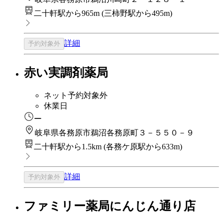
二十軒駅から965m
(
三柿野駅から495m
)
詳細
予約対象外
赤い実調剤薬局
ネット予約対象外
休業日
ー
岐阜県各務原市鵜沼各務原町３－５５０－９
二十軒駅から1.5km
(
各務ケ原駅から633m
)
詳細
予約対象外
ファミリー薬局にんじん通り店