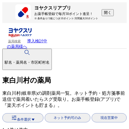
ヨヤクスリアプリ
開く
お薬手帳登録で毎月50ポイント進呈！
※ 条件あり/1枚につき10ポイント/月間最大50ポイント
導入検討中
薬局検索
の薬局様へ
駅名・薬局名・市区町村名
東白川村の薬局
東白川村(岐阜県)の調剤薬局一覧。ネット予約・処方箋事前
送信で薬局着いたらスグ受取り。お薬手帳登録(アプリ)で
『楽天ポイントも貯まる』。
ネット予約可のみ
現在営業中
条件選択