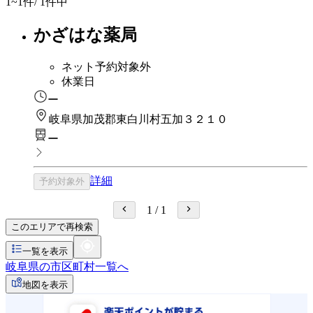
1~1
件/ 1件中
かざはな薬局
ネット予約対象外
休業日
ー
岐阜県加茂郡東白川村五加３２１０
ー
詳細
予約対象外
1
/
1
このエリアで再検索
一覧を表示
岐阜県の市区町村一覧へ
地図を表示