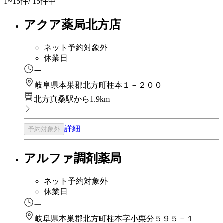
1~15
件/ 15件中
アクア薬局北方店
ネット予約対象外
休業日
ー
岐阜県本巣郡北方町柱本１－２００
北方真桑駅から1.9km
詳細
予約対象外
アルファ調剤薬局
ネット予約対象外
休業日
ー
岐阜県本巣郡北方町柱本字小栗分５９５－１