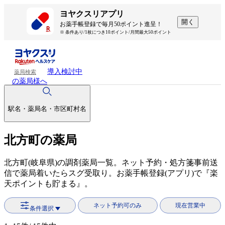
ヨヤクスリアプリ
開く
お薬手帳登録で毎月50ポイント進呈！
※ 条件あり/1枚につき10ポイント/月間最大50ポイント
導入検討中
薬局検索
の薬局様へ
駅名・薬局名・市区町村名
北方町の薬局
北方町(岐阜県)の調剤薬局一覧。ネット予約・処方箋事前送
信で薬局着いたらスグ受取り。お薬手帳登録(アプリ)で『楽
天ポイントも貯まる』。
ネット予約可のみ
現在営業中
条件選択