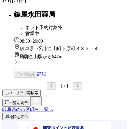
1~1
件/ 1件中
鍵屋永田薬局
ネット予約対象外
営業中
08:30~20:00
岐阜県下呂市金山町下原町３３５－４
飛騨金山駅から647m
詳細
予約対象外
1
/
1
このエリアで再検索
一覧を表示
岐阜県の市区町村一覧へ
地図を表示