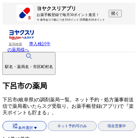
ヨヤクスリアプリ
開く
お薬手帳登録で毎月50ポイント進呈！
※ 条件あり/1枚につき10ポイント/月間最大50ポイント
導入検討中
薬局検索
の薬局様へ
駅名・薬局名・市区町村名
下呂市の薬局
下呂市(岐阜県)の調剤薬局一覧。ネット予約・処方箋事前送
信で薬局着いたらスグ受取り。お薬手帳登録(アプリ)で『楽
天ポイントも貯まる』。
ネット予約可のみ
現在営業中
条件選択