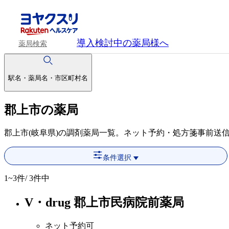
導入検討中
の薬局様へ
薬局検索
駅名・薬局名・市区町村名
郡上市の薬局
郡上市(岐阜県)の調剤薬局一覧。ネット予約・処方箋事前送
条件選択
1~3
件/ 3件中
V・drug 郡上市民病院前薬局
ネット予約可