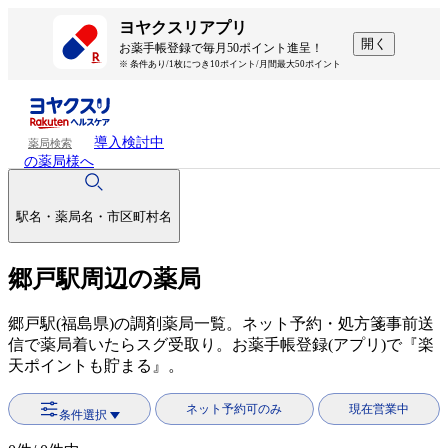
ヨヤクスリアプリ
開く
お薬手帳登録で毎月50ポイント進呈！
※ 条件あり/1枚につき10ポイント/月間最大50ポイント
導入検討中
薬局検索
の薬局様へ
駅名・薬局名・市区町村名
郷戸駅周辺の薬局
郷戸駅(福島県)の調剤薬局一覧。ネット予約・処方箋事前送
信で薬局着いたらスグ受取り。お薬手帳登録(アプリ)で『楽
天ポイントも貯まる』。
ネット予約可のみ
現在営業中
条件選択