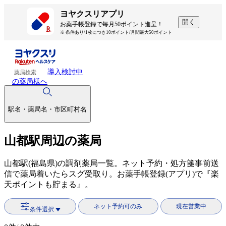
ヨヤクスリアプリ
開く
お薬手帳登録で毎月50ポイント進呈！
※ 条件あり/1枚につき10ポイント/月間最大50ポイント
導入検討中
薬局検索
の薬局様へ
駅名・薬局名・市区町村名
山都駅周辺の薬局
山都駅(福島県)の調剤薬局一覧。ネット予約・処方箋事前送
信で薬局着いたらスグ受取り。お薬手帳登録(アプリ)で『楽
天ポイントも貯まる』。
ネット予約可のみ
現在営業中
条件選択