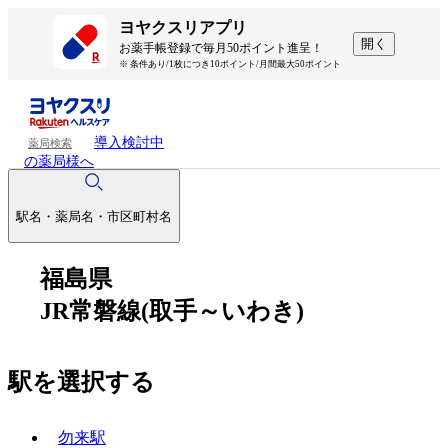
ヨヤクスリアプリ
開く
お薬手帳登録で毎月50ポイント進呈！
※ 条件あり/1枚につき10ポイント/月間最大50ポイント
導入検討中
薬局検索
の薬局様へ
駅名・薬局名・市区町村名
福島県
JR常磐線(取手～いわき)
駅を選択する
勿来駅