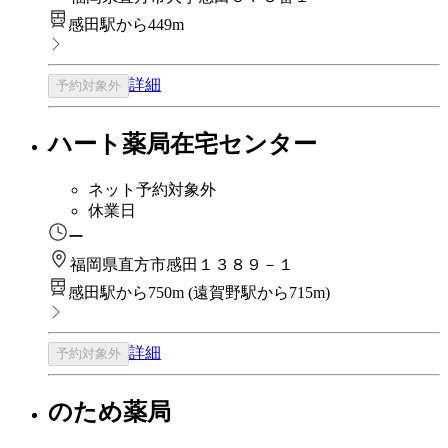
感田駅から449m
詳細
予約対象外
ハート薬局在宅センター
ネット予約対象外
休業日
ー
福岡県直方市感田１３８９－１
感田駅から750m
(
遠賀野駅から715m
)
詳細
予約対象外
のため薬局