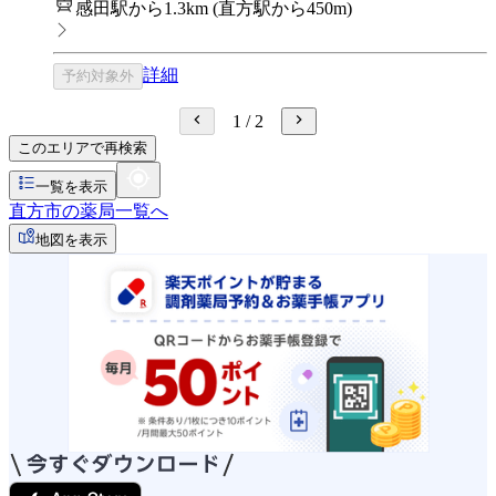
感田駅から1.3km
(
直方駅から450m
)
詳細
予約対象外
1
/
2
このエリアで再検索
一覧を表示
直方市の薬局一覧へ
地図を表示