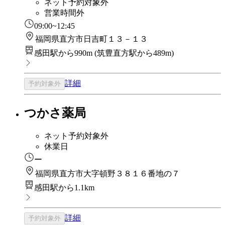
ネット予約対象外
営業時間外
09:00~12:45
福岡県直方市日吉町１３－１３
感田駅から990m
(
筑豊直方駅から489m
)
詳細
予約対象外
つかさ薬局
ネット予約対象外
休業日
ー
福岡県直方市大字頓野３８１６番地の７
感田駅から1.1km
詳細
予約対象外