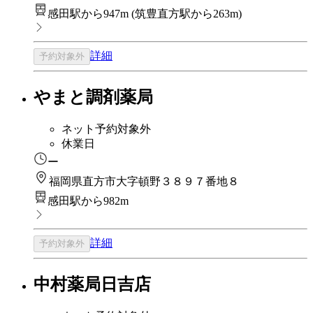
感田駅から947m
(
筑豊直方駅から263m
)
詳細
予約対象外
やまと調剤薬局
ネット予約対象外
休業日
ー
福岡県直方市大字頓野３８９７番地８
感田駅から982m
詳細
予約対象外
中村薬局日吉店