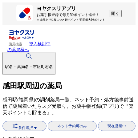
ヨヤクスリアプリ
開く
お薬手帳登録で毎月50ポイント進呈！
※ 条件あり/1枚につき10ポイント/月間最大50ポイント
導入検討中
薬局検索
の薬局様へ
駅名・薬局名・市区町村名
感田駅周辺の薬局
感田駅(福岡県)の調剤薬局一覧。ネット予約・処方箋事前送
信で薬局着いたらスグ受取り。お薬手帳登録(アプリ)で『楽
天ポイントも貯まる』。
ネット予約可のみ
現在営業中
条件選択