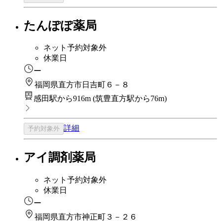
たんぽぽ薬局
ネット予約対象外
休業日
ー
福岡県直方市日吉町６－８
感田駅から916m
(
筑豊直方駅から76m
)
詳細
予約対象外
アイ調剤薬局
ネット予約対象外
休業日
ー
福岡県直方市神正町３－２６