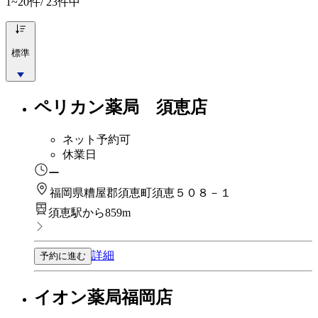
1~20
件/ 23件中
標準
ペリカン薬局 須恵店
ネット予約可
休業日
ー
福岡県糟屋郡須恵町須恵５０８－１
須恵駅から859m
詳細
予約に進む
イオン薬局福岡店