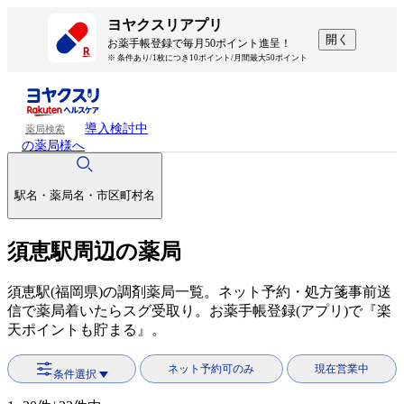
ヨヤクスリアプリ
開く
お薬手帳登録で毎月50ポイント進呈！
※ 条件あり/1枚につき10ポイント/月間最大50ポイント
導入検討中
薬局検索
の薬局様へ
駅名・薬局名・市区町村名
須恵駅周辺の薬局
須恵駅(福岡県)の調剤薬局一覧。ネット予約・処方箋事前送
信で薬局着いたらスグ受取り。お薬手帳登録(アプリ)で『楽
天ポイントも貯まる』。
ネット予約可のみ
現在営業中
条件選択