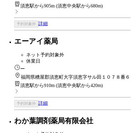
須恵駅から905m
(
須恵中央駅から680m
)
詳細
予約対象外
エーアイ薬局
ネット予約対象外
休業日
ー
福岡県糟屋郡須恵町大字須恵字サル田１０７８番６
須恵駅から910m
(
須恵中央駅から420m
)
詳細
予約対象外
わか葉調剤薬局有限会社