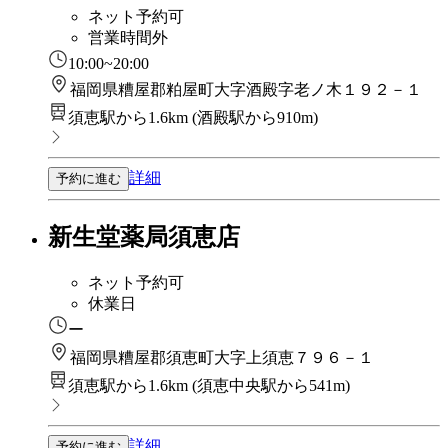
ネット予約可
営業時間外
10:00~20:00
福岡県糟屋郡粕屋町大字酒殿字老ノ木１９２－１
須恵駅から1.6km
(
酒殿駅から910m
)
詳細
予約に進む
新生堂薬局須恵店
ネット予約可
休業日
ー
福岡県糟屋郡須恵町大字上須恵７９６－１
須恵駅から1.6km
(
須恵中央駅から541m
)
詳細
予約に進む