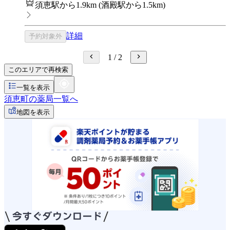
須恵駅から1.9km
(
酒殿駅から1.5km
)
詳細
予約対象外
1
/
2
このエリアで再検索
一覧を表示
須恵町の薬局一覧へ
地図を表示