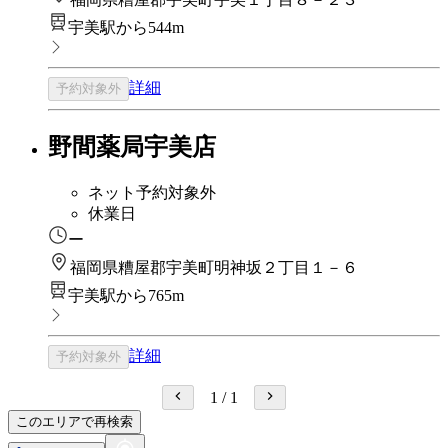
宇美駅から544m
詳細
予約対象外
野間薬局宇美店
ネット予約対象外
休業日
ー
福岡県糟屋郡宇美町明神坂２丁目１－６
宇美駅から765m
詳細
予約対象外
1
/
1
このエリアで再検索