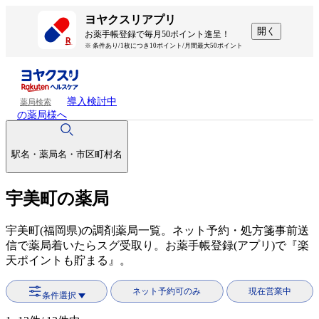
ヨヤクスリアプリ
開く
お薬手帳登録で毎月50ポイント進呈！
※ 条件あり/1枚につき10ポイント/月間最大50ポイント
導入検討中
薬局検索
の薬局様へ
駅名・薬局名・市区町村名
宇美町の薬局
宇美町(福岡県)の調剤薬局一覧。ネット予約・処方箋事前送
信で薬局着いたらスグ受取り。お薬手帳登録(アプリ)で『楽
天ポイントも貯まる』。
ネット予約可のみ
現在営業中
条件選択