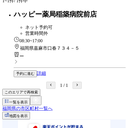
1~1
件/ 1件中
ハッピー薬局稲築病院前店
ネット予約可
営業時間外
08:30~17:00
福岡県嘉麻市口春７３４－５
ー
詳細
予約に進む
1
/
1
このエリアで再検索
一覧を表示
福岡県の市区町村一覧へ
地図を表示