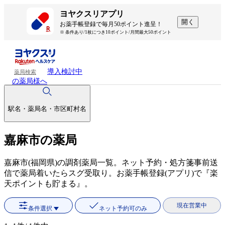
ヨヤクスリアプリ
開く
お薬手帳登録で毎月50ポイント進呈！
※ 条件あり/1枚につき10ポイント/月間最大50ポイント
導入検討中
薬局検索
の薬局様へ
駅名・薬局名・市区町村名
嘉麻市の薬局
嘉麻市(福岡県)の調剤薬局一覧。ネット予約・処方箋事前送
信で薬局着いたらスグ受取り。お薬手帳登録(アプリ)で『楽
天ポイントも貯まる』。
現在営業中
条件選択
ネット予約可のみ