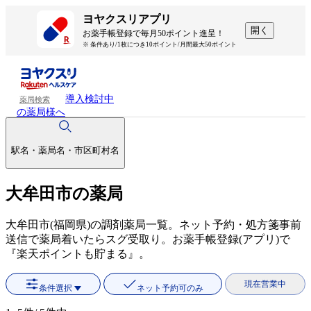
ヨヤクスリアプリ
開く
お薬手帳登録で毎月50ポイント進呈！
※ 条件あり/1枚につき10ポイント/月間最大50ポイント
導入検討中
薬局検索
の薬局様へ
駅名・薬局名・市区町村名
大牟田市の薬局
大牟田市(福岡県)の調剤薬局一覧。ネット予約・処方箋事前
送信で薬局着いたらスグ受取り。お薬手帳登録(アプリ)で
『楽天ポイントも貯まる』。
現在営業中
条件選択
ネット予約可のみ