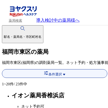
導入検討中
の薬局様へ
薬局検索
駅名・薬局名・市区町村名
福岡市東区の薬局
福岡市東区(福岡県)の調剤薬局一覧。ネット予約・処方箋事
条件選択
1~20
件/ 23件中
イオン薬局香椎浜店
ネット予約可