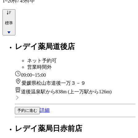
1~20
件/ 45件中
標準
レデイ薬局道後店
ネット予約可
営業時間外
09:00~15:00
愛媛県松山市道後一万３－９
道後温泉駅から838m
(
上一万駅から126m
)
詳細
予約に進む
レデイ薬局日赤前店