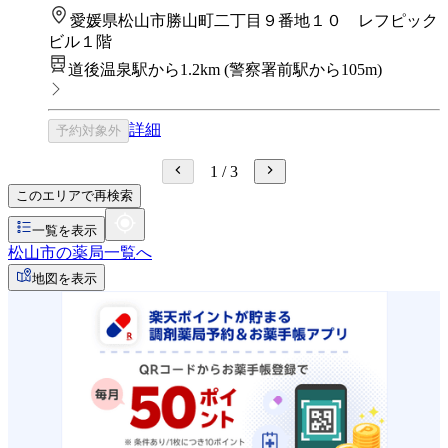
愛媛県松山市勝山町二丁目９番地１０ レフピック
ビル１階
道後温泉駅から1.2km
(
警察署前駅から105m
)
詳細
予約対象外
1
/
3
このエリアで再検索
一覧を表示
松山市の薬局一覧へ
地図を表示