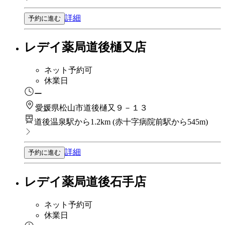
詳細
予約に進む
レデイ薬局道後樋又店
ネット予約可
休業日
ー
愛媛県松山市道後樋又９－１３
道後温泉駅から1.2km
(
赤十字病院前駅から545m
)
詳細
予約に進む
レデイ薬局道後石手店
ネット予約可
休業日