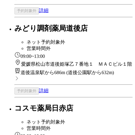
詳細
予約対象外
みどり調剤薬局道後店
ネット予約対象外
営業時間外
09:00~13:00
愛媛県松山市道後姫塚乙７番地１ ＭＡＣビル１階
道後温泉駅から686m
(
道後公園駅から632m
)
詳細
予約対象外
コスモ薬局日赤店
ネット予約対象外
営業時間外