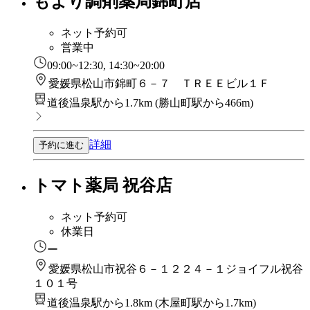
もより調剤薬局錦町店
ネット予約可
営業中
09:00~12:30, 14:30~20:00
愛媛県松山市錦町６－７ ＴＲＥＥビル１Ｆ
道後温泉駅から1.7km
(
勝山町駅から466m
)
詳細
予約に進む
トマト薬局 祝谷店
ネット予約可
休業日
ー
愛媛県松山市祝谷６－１２２４－１ジョイフル祝谷
１０１号
道後温泉駅から1.8km
(
木屋町駅から1.7km
)