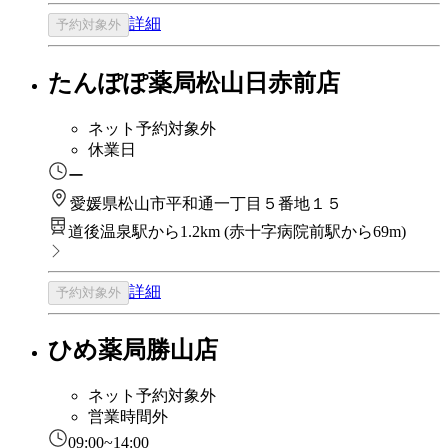
詳細
予約対象外
たんぽぽ薬局松山日赤前店
ネット予約対象外
休業日
ー
愛媛県松山市平和通一丁目５番地１５
道後温泉駅から1.2km
(
赤十字病院前駅から69m
)
詳細
予約対象外
ひめ薬局勝山店
ネット予約対象外
営業時間外
09:00~14:00