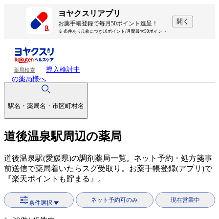
ヨヤクスリアプリ
開く
お薬手帳登録で毎月50ポイント進呈！
※ 条件あり/1枚につき10ポイント/月間最大50ポイント
導入検討中
薬局検索
の薬局様へ
駅名・薬局名・市区町村名
道後温泉駅周辺の薬局
道後温泉駅(愛媛県)の調剤薬局一覧。ネット予約・処方箋事
前送信で薬局着いたらスグ受取り。お薬手帳登録(アプリ)で
『楽天ポイントも貯まる』。
ネット予約可のみ
現在営業中
条件選択