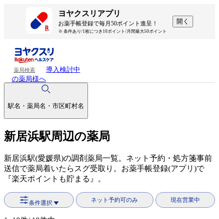
ヨヤクスリアプリ
開く
お薬手帳登録で毎月50ポイント進呈！
※ 条件あり/1枚につき10ポイント/月間最大50ポイント
導入検討中
薬局検索
の薬局様へ
駅名・薬局名・市区町村名
新居浜駅周辺の薬局
新居浜駅(愛媛県)の調剤薬局一覧。ネット予約・処方箋事前
送信で薬局着いたらスグ受取り。お薬手帳登録(アプリ)で
『楽天ポイントも貯まる』。
ネット予約可のみ
現在営業中
条件選択