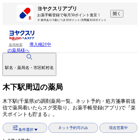
ヨヤクスリアプリ
開く
お薬手帳登録で毎月50ポイント進呈！
※ 条件あり/1枚につき10ポイント/月間最大50ポイント
導入検討中
薬局検索
の薬局様へ
駅名・薬局名・市区町村名
木下駅周辺の薬局
木下駅(千葉県)の調剤薬局一覧。ネット予約・処方箋事前送
信で薬局着いたらスグ受取り。お薬手帳登録(アプリ)で『楽
天ポイントも貯まる』。
ネット予約可のみ
現在営業中
条件選択