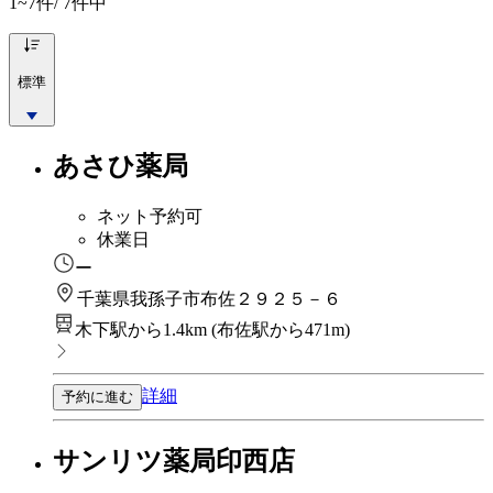
1~7
件/ 7件中
標準
あさひ薬局
ネット予約可
休業日
ー
千葉県我孫子市布佐２９２５－６
木下駅から1.4km
(
布佐駅から471m
)
詳細
予約に進む
サンリツ薬局印西店