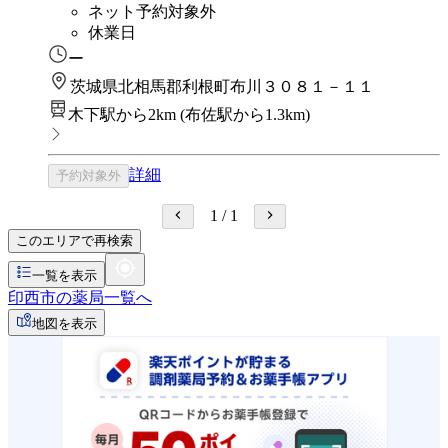
ネット予約対象外
休業日
ー
茨城県北相馬郡利根町布川３０８１－１１
木下駅から2km
(
布佐駅から1.3km
)
詳細
予約対象外
1
/
1
このエリアで再検索
一覧を表示
印西市の薬局一覧へ
地図を表示