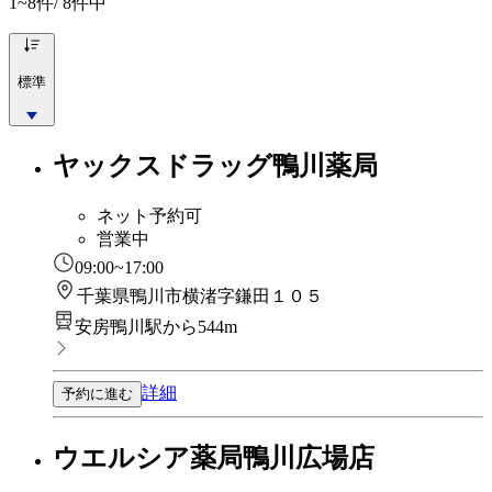
1~8
件/ 8件中
標準
ヤックスドラッグ鴨川薬局
ネット予約可
営業中
09:00~17:00
千葉県鴨川市横渚字鎌田１０５
安房鴨川駅から544m
詳細
予約に進む
ウエルシア薬局鴨川広場店