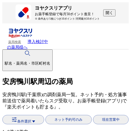
ヨヤクスリアプリ
開く
お薬手帳登録で毎月50ポイント進呈！
※ 条件あり/1枚につき10ポイント/月間最大50ポイント
導入検討中
薬局検索
の薬局様へ
駅名・薬局名・市区町村名
安房鴨川駅周辺の薬局
安房鴨川駅(千葉県)の調剤薬局一覧。ネット予約・処方箋事
前送信で薬局着いたらスグ受取り。お薬手帳登録(アプリ)で
『楽天ポイントも貯まる』。
ネット予約可のみ
現在営業中
条件選択