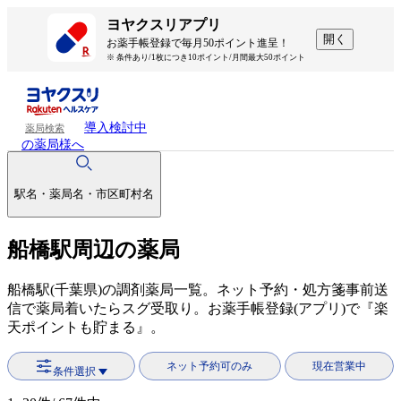
ヨヤクスリアプリ
開く
お薬手帳登録で毎月50ポイント進呈！
※ 条件あり/1枚につき10ポイント/月間最大50ポイント
導入検討中
薬局検索
の薬局様へ
駅名・薬局名・市区町村名
船橋駅周辺の薬局
船橋駅(千葉県)の調剤薬局一覧。ネット予約・処方箋事前送
信で薬局着いたらスグ受取り。お薬手帳登録(アプリ)で『楽
天ポイントも貯まる』。
ネット予約可のみ
現在営業中
条件選択