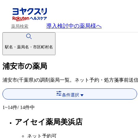
導入検討中
の薬局様へ
薬局検索
駅名・薬局名・市区町村名
浦安市の薬局
浦安市(千葉県)の調剤薬局一覧。ネット予約・処方箋事前送
条件選択
1~14
件/ 14件中
アイセイ薬局美浜店
ネット予約可