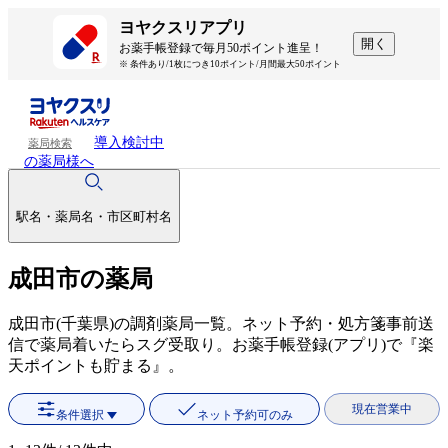
ヨヤクスリアプリ
開く
お薬手帳登録で毎月50ポイント進呈！
※ 条件あり/1枚につき10ポイント/月間最大50ポイント
導入検討中
薬局検索
の薬局様へ
駅名・薬局名・市区町村名
成田市の薬局
成田市(千葉県)の調剤薬局一覧。ネット予約・処方箋事前送
信で薬局着いたらスグ受取り。お薬手帳登録(アプリ)で『楽
天ポイントも貯まる』。
現在営業中
条件選択
ネット予約可のみ