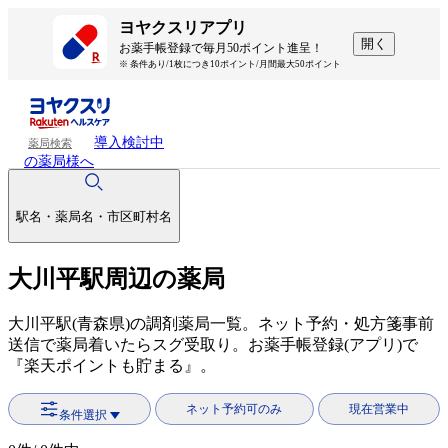
ヨヤクスリアプリ
開く
お薬手帳登録で毎月50ポイント進呈！
※ 条件あり/1枚につき10ポイント/月間最大50ポイント
導入検討中
薬局検索
の薬局様へ
駅名・薬局名・市区町村名
大川平駅周辺の薬局
大川平駅(青森県)の調剤薬局一覧。ネット予約・処方箋事前
送信で薬局着いたらスグ受取り。お薬手帳登録(アプリ)で
『楽天ポイントも貯まる』。
ネット予約可のみ
現在営業中
条件選択