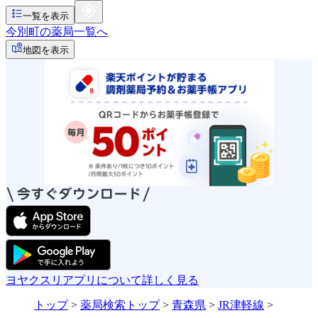
一覧を表示
今別町の薬局一覧へ
地図を表示
ヨヤクスリアプリについて詳しく見る
トップ
>
薬局検索トップ
>
青森県
>
JR津軽線
>