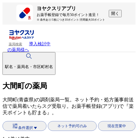
ヨヤクスリアプリ
開く
お薬手帳登録で毎月50ポイント進呈！
※ 条件あり/1枚につき10ポイント/月間最大50ポイント
導入検討中
薬局検索
の薬局様へ
駅名・薬局名・市区町村名
大間町の薬局
大間町(青森県)の調剤薬局一覧。ネット予約・処方箋事前送
信で薬局着いたらスグ受取り。お薬手帳登録(アプリ)で『楽
天ポイントも貯まる』。
ネット予約可のみ
現在営業中
条件選択