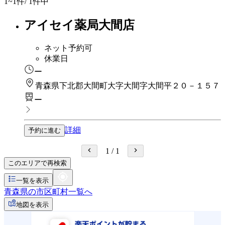
1~1
件/ 1件中
アイセイ薬局大間店
ネット予約可
休業日
ー
青森県下北郡大間町大字大間字大間平２０－１５７
ー
詳細
予約に進む
1
/
1
このエリアで再検索
一覧を表示
青森県の市区町村一覧へ
地図を表示