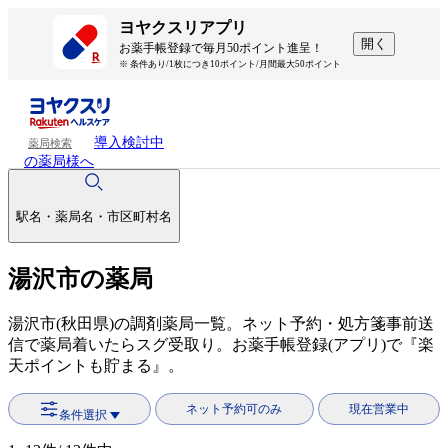
ヨヤクスリアプリ
開く
お薬手帳登録で毎月50ポイント進呈！
※ 条件あり/1枚につき10ポイント/月間最大50ポイント
導入検討中
薬局検索
の薬局様へ
駅名・薬局名・市区町村名
湯沢市の薬局
湯沢市(秋田県)の調剤薬局一覧。ネット予約・処方箋事前送
信で薬局着いたらスグ受取り。お薬手帳登録(アプリ)で『楽
天ポイントも貯まる』。
ネット予約可のみ
現在営業中
条件選択