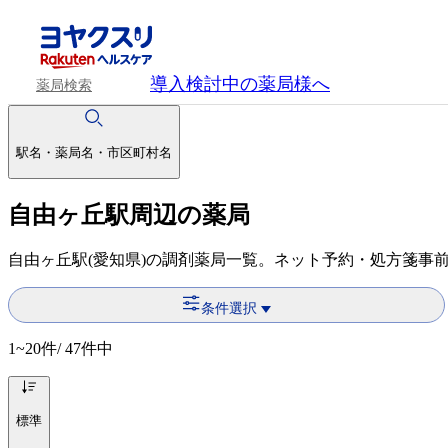
導入検討中
の薬局様へ
薬局検索
駅名・薬局名・市区町村名
自由ヶ丘駅周辺の薬局
自由ヶ丘駅(愛知県)の調剤薬局一覧。ネット予約・処方箋事
条件選択
1~20
件/ 47件中
標準