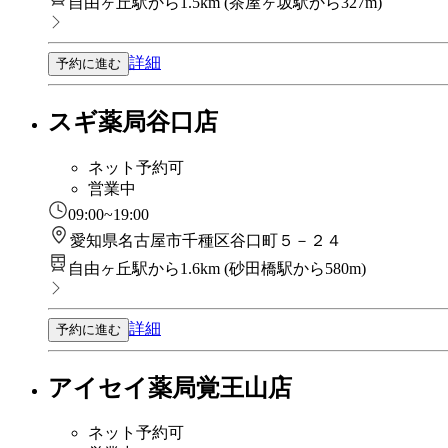
自由ヶ丘駅から1.5km
(
茶屋ヶ坂駅から327m
)
詳細
予約に進む
スギ薬局谷口店
ネット予約可
営業中
09:00~19:00
愛知県名古屋市千種区谷口町５－２４
自由ヶ丘駅から1.6km
(
砂田橋駅から580m
)
詳細
予約に進む
アイセイ薬局覚王山店
ネット予約可