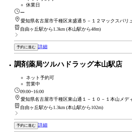
休業日
ー
愛知県名古屋市千種区末盛通５－１２マックスバリ
自由ヶ丘駅から1.3km
(
本山駅から48m
)
詳細
予約に進む
調剤薬局ツルハドラッグ本山駅店
ネット予約可
営業中
09:00~16:00
愛知県名古屋市千種区東山通１－１０－１本山メデ
自由ヶ丘駅から1.3km
(
本山駅から102m
)
詳細
予約に進む