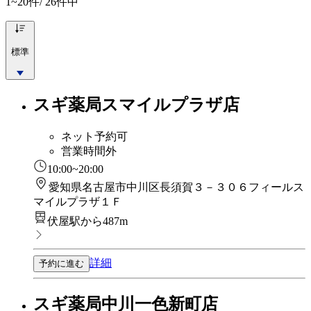
1~20
件/ 26件中
標準
スギ薬局スマイルプラザ店
ネット予約可
営業時間外
10:00~20:00
愛知県名古屋市中川区長須賀３－３０６フィールス
マイルプラザ１Ｆ
伏屋駅から487m
詳細
予約に進む
スギ薬局中川一色新町店