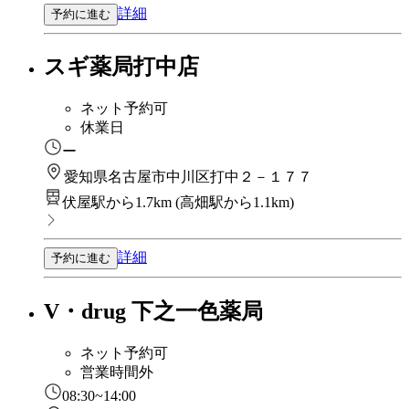
詳細
予約に進む
スギ薬局打中店
ネット予約可
休業日
ー
愛知県名古屋市中川区打中２－１７７
伏屋駅から1.7km
(
高畑駅から1.1km
)
詳細
予約に進む
V・drug 下之一色薬局
ネット予約可
営業時間外
08:30~14:00