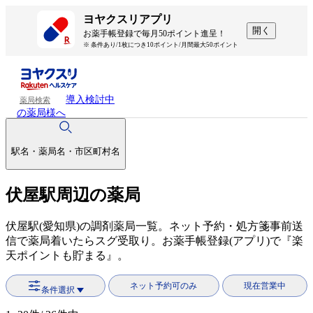
ヨヤクスリアプリ
開く
お薬手帳登録で毎月50ポイント進呈！
※ 条件あり/1枚につき10ポイント/月間最大50ポイント
導入検討中
薬局検索
の薬局様へ
駅名・薬局名・市区町村名
伏屋駅周辺の薬局
伏屋駅(愛知県)の調剤薬局一覧。ネット予約・処方箋事前送
信で薬局着いたらスグ受取り。お薬手帳登録(アプリ)で『楽
天ポイントも貯まる』。
ネット予約可のみ
現在営業中
条件選択