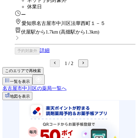
ネット予約対象外
休業日
ー
愛知県名古屋市中川区法華西町１－５
伏屋駅から1.7km
(
高畑駅から1.3km
)
詳細
予約対象外
1
/
2
このエリアで再検索
一覧を表示
名古屋市中川区の薬局一覧へ
地図を表示