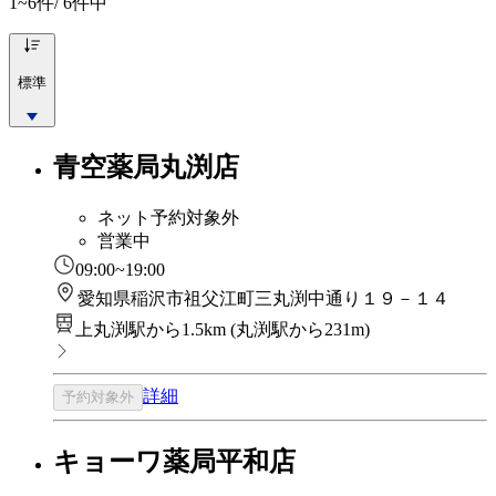
1~6
件/ 6件中
標準
青空薬局丸渕店
ネット予約対象外
営業中
09:00~19:00
愛知県稲沢市祖父江町三丸渕中通り１９－１４
上丸渕駅から1.5km
(
丸渕駅から231m
)
詳細
予約対象外
キョーワ薬局平和店