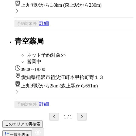
上丸渕駅から1.8km
(
森上駅から230m
)
詳細
予約対象外
青空薬局
ネット予約対象外
営業中
09:00~18:00
愛知県稲沢市祖父江町本甲拾町野１３
上丸渕駅から2km
(
森上駅から651m
)
詳細
予約対象外
1
/
1
このエリアで再検索
一覧を表示