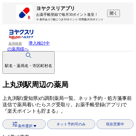
ヨヤクスリアプリ
開く
お薬手帳登録で毎月50ポイント進呈！
※ 条件あり/1枚につき10ポイント/月間最大50ポイント
導入検討中
薬局検索
の薬局様へ
駅名・薬局名・市区町村名
上丸渕駅周辺の薬局
上丸渕駅(愛知県)の調剤薬局一覧。ネット予約・処方箋事前
送信で薬局着いたらスグ受取り。お薬手帳登録(アプリ)で
『楽天ポイントも貯まる』。
ネット予約可のみ
現在営業中
条件選択