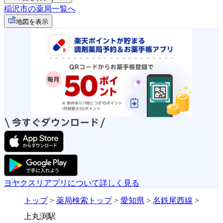
稲沢市の薬局一覧へ
地図を表示
ヨヤクスリアプリについて詳しく見る
トップ
>
薬局検索トップ
>
愛知県
>
名鉄尾西線
>
上丸渕駅