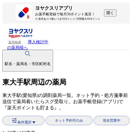
ヨヤクスリアプリ
開く
お薬手帳登録で毎月50ポイント進呈！
※ 条件あり/1枚につき10ポイント/月間最大50ポイント
導入検討中
薬局検索
の薬局様へ
駅名・薬局名・市区町村名
東大手駅周辺の薬局
東大手駅(愛知県)の調剤薬局一覧。ネット予約・処方箋事前
送信で薬局着いたらスグ受取り。お薬手帳登録(アプリ)で
『楽天ポイントも貯まる』。
ネット予約可のみ
現在営業中
条件選択