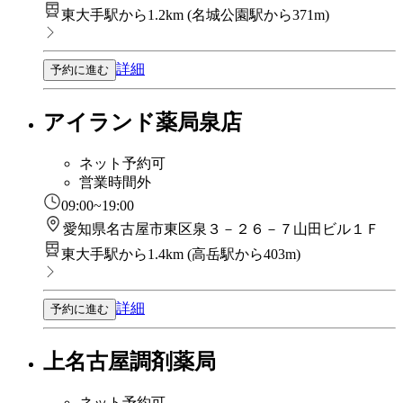
東大手駅から1.2km
(
名城公園駅から371m
)
詳細
予約に進む
アイランド薬局泉店
ネット予約可
営業時間外
09:00~19:00
愛知県名古屋市東区泉３－２６－７山田ビル１Ｆ
東大手駅から1.4km
(
高岳駅から403m
)
詳細
予約に進む
上名古屋調剤薬局
ネット予約可