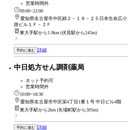
営業時間外
09:00~22:00
愛知県名古屋市中区錦２－１９－２５日本生命広小
路ビル１Ｆ－２Ｆ
東大手駅から1.9km
(
伏見駅から245m
)
詳細
予約に進む
中日処方せん調剤薬局
ネット予約可
営業時間外
10:00~18:30
愛知県名古屋市中区栄4丁目1番１号 中日ビル4階
東大手駅から2km
(
矢場町駅から305m
)
詳細
予約に進む