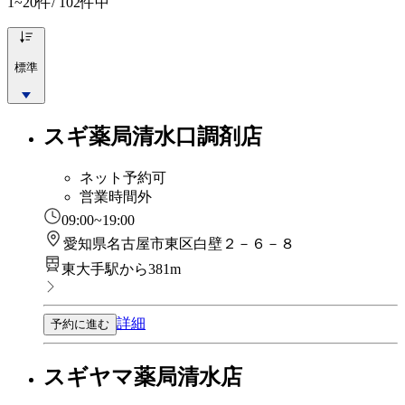
1~20
件/ 102件中
標準
スギ薬局清水口調剤店
ネット予約可
営業時間外
09:00~19:00
愛知県名古屋市東区白壁２－６－８
東大手駅から381m
詳細
予約に進む
スギヤマ薬局清水店