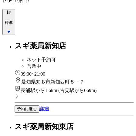
1~9
件/ 9件中
標準
スギ薬局新知店
ネット予約可
営業中
09:00~21:00
愛知県知多市新知西町８－７
長浦駅から1.6km
(
古見駅から669m
)
詳細
予約に進む
スギ薬局新知東店