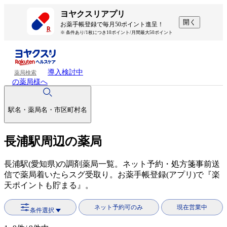
ヨヤクスリアプリ
開く
お薬手帳登録で毎月50ポイント進呈！
※ 条件あり/1枚につき10ポイント/月間最大50ポイント
導入検討中
薬局検索
の薬局様へ
駅名・薬局名・市区町村名
長浦駅周辺の薬局
長浦駅(愛知県)の調剤薬局一覧。ネット予約・処方箋事前送
信で薬局着いたらスグ受取り。お薬手帳登録(アプリ)で『楽
天ポイントも貯まる』。
ネット予約可のみ
現在営業中
条件選択