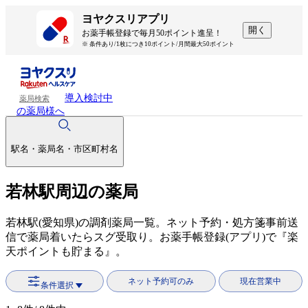
ヨヤクスリアプリ
開く
お薬手帳登録で毎月50ポイント進呈！
※ 条件あり/1枚につき10ポイント/月間最大50ポイント
導入検討中
薬局検索
の薬局様へ
駅名・薬局名・市区町村名
若林駅周辺の薬局
若林駅(愛知県)の調剤薬局一覧。ネット予約・処方箋事前送
信で薬局着いたらスグ受取り。お薬手帳登録(アプリ)で『楽
天ポイントも貯まる』。
ネット予約可のみ
現在営業中
条件選択