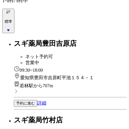
1~8
件/ 8件中
標準
スギ薬局豊田吉原店
ネット予約可
営業中
09:30~18:00
愛知県豊田市吉原町平池１５４－１
若林駅から707m
詳細
予約に進む
スギ薬局竹村店