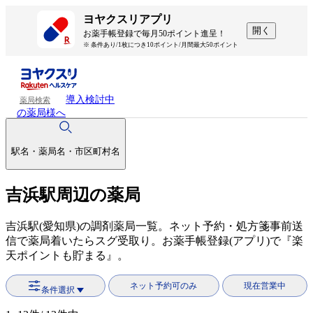
ヨヤクスリアプリ
開く
お薬手帳登録で毎月50ポイント進呈！
※ 条件あり/1枚につき10ポイント/月間最大50ポイント
導入検討中
薬局検索
の薬局様へ
駅名・薬局名・市区町村名
吉浜駅周辺の薬局
吉浜駅(愛知県)の調剤薬局一覧。ネット予約・処方箋事前送
信で薬局着いたらスグ受取り。お薬手帳登録(アプリ)で『楽
天ポイントも貯まる』。
ネット予約可のみ
現在営業中
条件選択