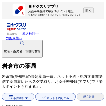
ヨヤクスリアプリ
開く
お薬手帳登録で毎月50ポイント進呈！
※ 条件あり/1枚につき10ポイント/月間最大50ポイント
導入検討中
薬局検索
の薬局様へ
駅名・薬局名・市区町村名
岩倉市の薬局
岩倉市(愛知県)の調剤薬局一覧。ネット予約・処方箋事前送
信で薬局着いたらスグ受取り。お薬手帳登録(アプリ)で『楽
天ポイントも貯まる』。
現在営業中
条件選択
ネット予約可のみ